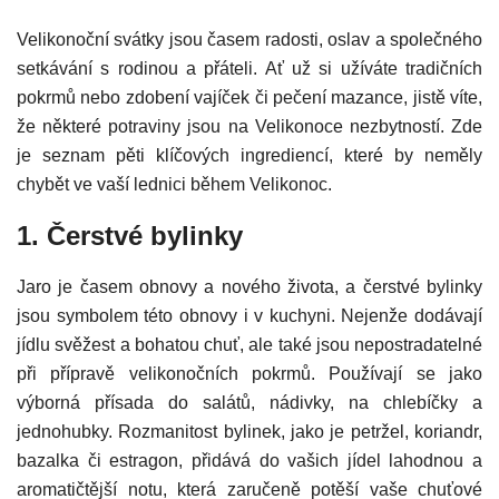
Velikonoční svátky jsou časem radosti, oslav a společného
setkávání s rodinou a přáteli. Ať už si užíváte tradičních
pokrmů nebo zdobení vajíček či pečení mazance, jistě víte,
že některé potraviny jsou na Velikonoce nezbytností. Zde
je seznam pěti klíčových ingrediencí, které by neměly
chybět ve vaší lednici během Velikonoc.
1. Čerstvé bylinky
Jaro je časem obnovy a nového života, a čerstvé bylinky
jsou symbolem této obnovy i v kuchyni. Nejenže dodávají
jídlu svěžest a bohatou chuť, ale také jsou nepostradatelné
při přípravě velikonočních pokrmů. Používají se jako
výborná přísada do salátů, nádivky, na chlebíčky a
jednohubky. Rozmanitost bylinek, jako je petržel, koriandr,
bazalka či estragon, přidává do vašich jídel lahodnou a
aromatičtější notu, která zaručeně potěší vaše chuťové