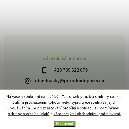
Zákaznická podpora:
+420 739 622 079
objednavky@prirodnidoplnky.eu
Na vašem soukromí nám záleží. Tento web používá soubory cookie.
Dalším procházením tohoto webu vyjadřujete souhlas s jejich
Copyright 2026
VIA NATURAE
. Všechna práva vyhrazena.
používáním. Jejich zpracování probíhá v souladu s
Podmínkami
Upravit nastavení cookies
ochrany osobních údajů
a
Všeobecnými obchodními podmínkami.
Vytvořil
Shoptet
| Design
Shoptak.cz
Nastavení