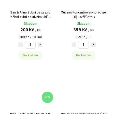
Ben & Anna Zubní pasta pro
Mulieres Koncentrovaný prací gel
bělení zubů s aktivním uhlím
(1l) - svěží citrus
(100 ml)
Skladem
Skladem
200 Kč
359 Kč
/ ks
/ ks
200 Kč / 100 ml
359 Kč / 1 l
Do košíku
Do košíku
–5 %