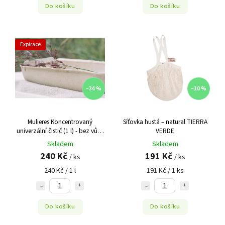
Do košíku
Do košíku
Expirace
–34 %
–10 %
Mulieres Koncentrovaný
Síťovka hustá – natural TIERRA
univerzální čistič (1 l) - bez vůně
VERDE
Výprodej DMT 11/2023
Skladem
Skladem
240 Kč
191 Kč
/ ks
/ ks
240 Kč / 1 l
191 Kč / 1 ks
Do košíku
Do košíku