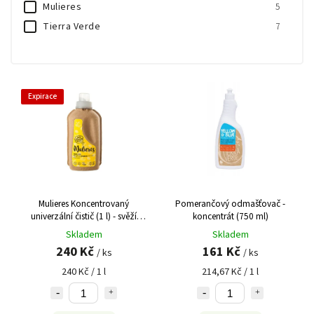
Mulieres
5
Tierra Verde
7
Expirace
Mulieres Koncentrovaný
Pomerančový odmašťovač -
univerzální čistič (1 l) - svěží
koncentrát (750 ml)
citrus Výprodej DMT 07/2026
Skladem
Skladem
240 Kč
161 Kč
/ ks
/ ks
240 Kč / 1 l
214,67 Kč / 1 l