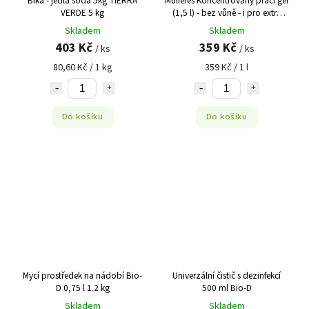
Bika - jedlá soda 5kg TIERRA
Mulieres Koncentrovaný prací gel
VERDE 5 kg
(1,5 l) - bez vůně - i pro extra
citlivou pokožku
Skladem
Skladem
403 Kč
359 Kč
/ ks
/ ks
80,60 Kč / 1 kg
359 Kč / 1 l
Do košíku
Do košíku
Mycí prostředek na nádobí Bio-
Univerzální čistič s dezinfekcí
D 0,75 l 1.2 kg
500 ml Bio-D
Skladem
Skladem