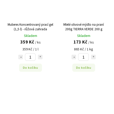
Mulieres Koncentrovaný prací gel
Mleté olivové mýdlo na praní
(1,5 l) - růžová zahrada
200g TIERRA VERDE 200 g
Skladem
Skladem
359 Kč
173 Kč
/ ks
/ ks
359 Kč / 1 l
865 Kč / 1 kg
Do košíku
Do košíku