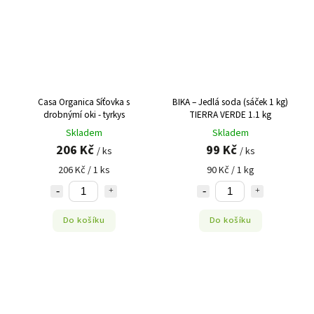
Casa Organica Síťovka s
BIKA – Jedlá soda (sáček 1 kg)
drobnýmí oki - tyrkys
TIERRA VERDE 1.1 kg
Skladem
Skladem
206 Kč
99 Kč
/ ks
/ ks
206 Kč / 1 ks
90 Kč / 1 kg
Do košíku
Do košíku