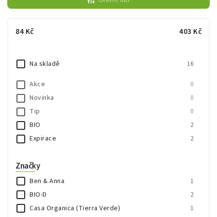
Otevřít filtr
Nejdražší
Abecedně
84
Kč
403
Kč
Na skladě
16
Akce
0
Novinka
0
Tip
0
BIO
2
Expirace
2
Značky
Ben & Anna
1
BIO-D
2
Casa Organica (Tierra Verde)
1