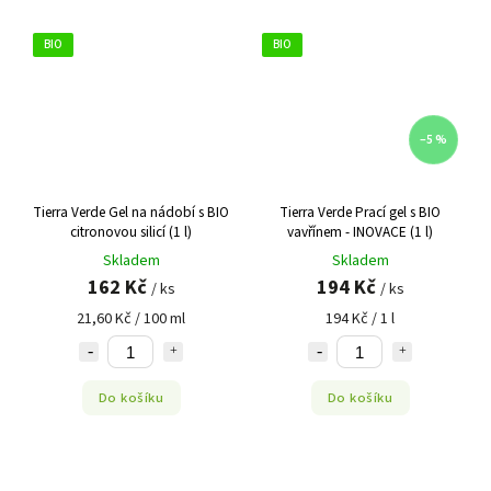
BIO
BIO
–5 %
Tierra Verde Gel na nádobí s BIO
Tierra Verde Prací gel s BIO
citronovou silicí (1 l)
vavřínem - INOVACE (1 l)
Skladem
Skladem
162 Kč
194 Kč
/ ks
/ ks
21,60 Kč / 100 ml
194 Kč / 1 l
Do košíku
Do košíku