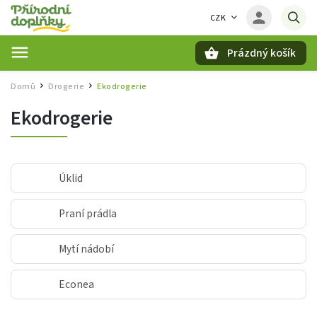
CZK
Prázdný košík
Hledat
Domů
Drogerie
Ekodrogerie
/
/
Ekodrogerie
Úklid
Praní prádla
Mytí nádobí
Econea