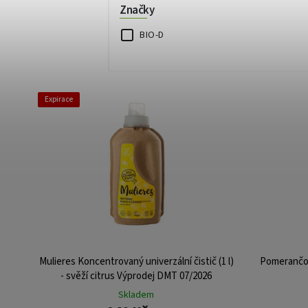
Značky
BIO-D
Expirace
Mulieres Koncentrovaný univerzální čistič (1 l)
Pomerančov
- svěží citrus Výprodej DMT 07/2026
Skladem