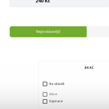
240 Kč
Nejprodávanější
84
Kč
Na skladě
Akce
Expirace