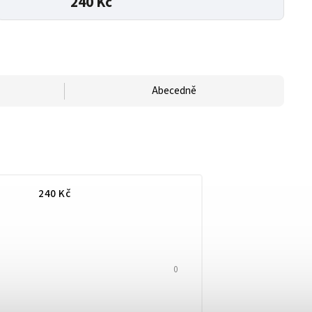
240 Kč
Abecedně
240
Kč
0