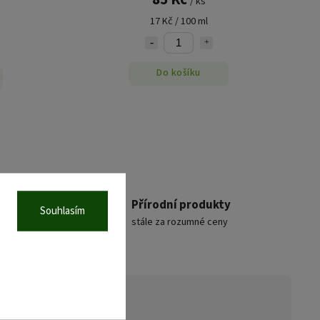
/ ks
17 Kč / 100 ml
Do košíku
rem
Přírodní produkty
Souhlasím
á
stále za rozumné ceny