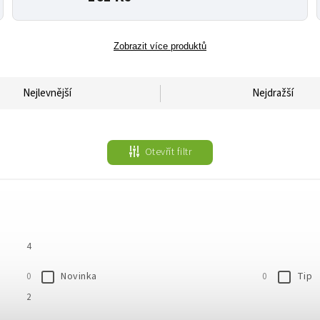
Zobrazit více produktů
Nejlevnější
Nejdražší
Otevřít filtr
4
Novinka
Tip
0
0
2