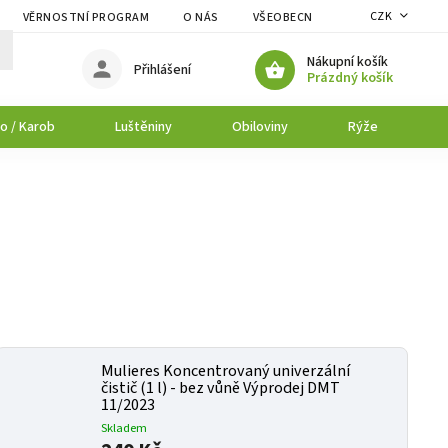
CZK
VĚRNOSTNÍ PROGRAM
O NÁS
VŠEOBECNÉ OBCHODNÍ PODMÍNK
Nákupní košík
Přihlášení
Prázdný košík
o / Karob
Luštěniny
Obiloviny
Rýže
P
Mulieres Koncentrovaný univerzální
čistič (1 l) - bez vůně Výprodej DMT
11/2023
Skladem