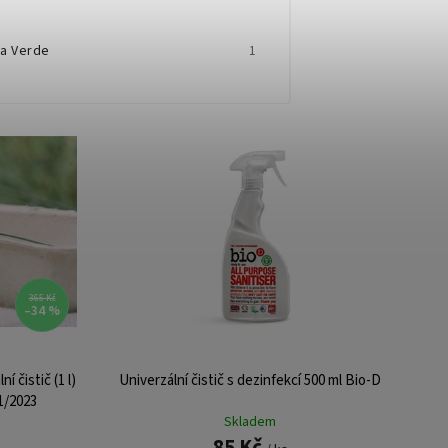
ra Verde
1
365 Kč
–34 %
 čistič (1 l)
Univerzální čistič s dezinfekcí 500 ml Bio-D
1/2023
Skladem
85 Kč