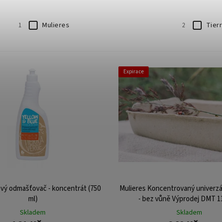
Mulieres
Tier
1
2
Expirace
ý odmašťovač - koncentrát (750
Mulieres Koncentrovaný univerzální
ml)
- bez vůně Výprodej DMT 1
Skladem
Skladem