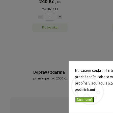
240 Kč
/ ks
240 Kč / 1 l
Do košíku
Na vašem soukromí nám
Doprava zdarma
procházením tohoto web
při nákupu nad 2000 Kč
probíhá v souladu s
Po
podmínkami.
Nastavení