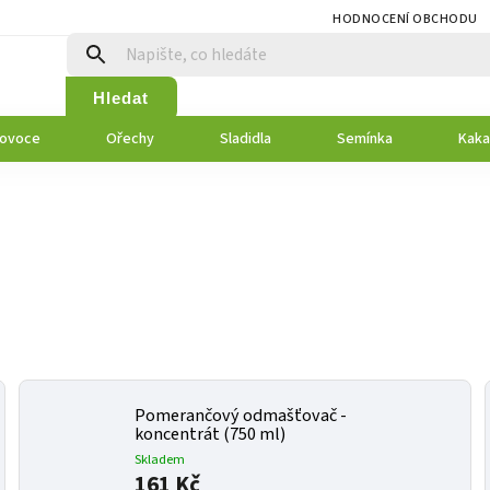
HODNOCENÍ OBCHODU
Hledat
 ovoce
Ořechy
Sladidla
Semínka
Kaka
Pomerančový odmašťovač -
koncentrát (750 ml)
Skladem
161 Kč