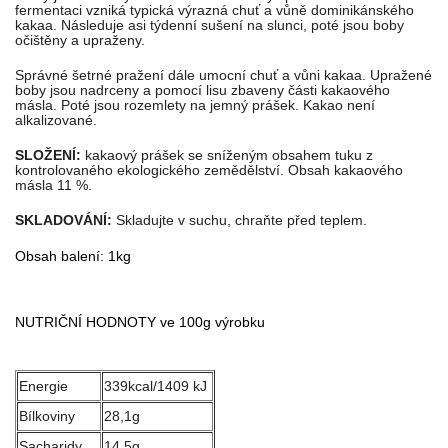
fermentaci vzniká typická výrazná chuť a vůně dominikánského
kakaa. Následuje asi týdenní sušení na slunci, poté jsou boby
očištěny a upraženy.
Správné šetrné pražení dále umocní chuť a vůni kakaa. Upražené
boby jsou nadrceny a pomocí lisu zbaveny části kakaového
másla. Poté jsou rozemlety na jemný prášek. Kakao není
alkalizované.
SLOŽENÍ:
kakaový prášek se sníženým obsahem tuku z
kontrolovaného ekologického zemědělství. Obsah kakaového
másla 11 %.
SKLADOVÁNÍ:
Skladujte v suchu, chraňte před teplem.
Obsah balení: 1kg
NUTRIČNÍ HODNOTY ve 100g výrobku
Energie
339kcal/1409 kJ
Bílkoviny
28,1g
Sacharidy
14,5g