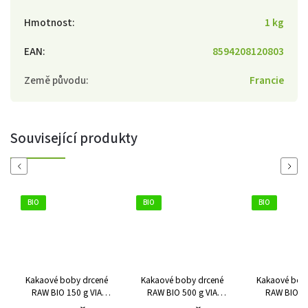
Hmotnost
:
1 kg
EAN
:
8594208120803
Země původu
:
Francie
Související produkty
Previous
Next
BIO
BIO
BIO
Kakaové boby drcené
Kakaové boby drcené
Kakaové bob
RAW BIO 150 g VIA
RAW BIO 500 g VIA
RAW BIO 1 
NATURAE
NATURAE
NATUR