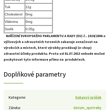
Tuk
11g
Cholesterol
0mg
Vláknina
0mg
Sodík
0,05g
NAŘÍZENÍ EVROPSKÉHO PARLAMENTU A RADY (EU) č.. 1924/2006 o
výživových a zdravotních tvrzeních zakazuje označovat na
výrobcích a místech, které výrobky prodávají (e-shop)
zdravotní účinky produktu. Proto od
01.07.2013 nebude možné
poskytovat tyto informace přímo na produktech.
Doplňkové parametry
Kategorie
:
Kakaový prášek
Záruka
:
datum_spotreby