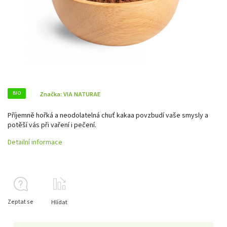
BIO
Značka:
VIA NATURAE
Příjemně hořká a neodolatelná chuť kakaa povzbudí vaše smysly a
potěší vás při vaření i pečení.
Detailní informace
Zeptat se
Hlídat