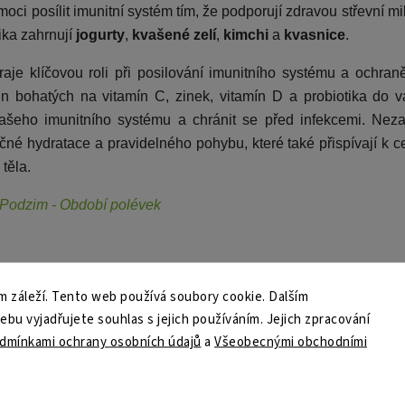
ci posílit imunitní systém tím, že podporují zdravou střevní mik
ika zahrnují
jogurty
,
kvašené zelí
,
kimchi
a
kvasnice
.
raje klíčovou roli při posilování imunitního systému a ochra
in bohatých na vitamín C, zinek, vitamín D a probiotika do v
vašeho imunitního systému a chránit se před infekcemi. Ne
ečné hydratace a pravidelného pohybu, které také přispívají k 
těla.
Podzim - Období polévek
 záleží. Tento web používá soubory cookie. Dalším
u vyjadřujete souhlas s jejich používáním. Jejich zpracování
článek
dmínkami ochrany osobních údajů
a
Všeobecnými obchodními