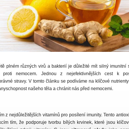
 plném různých virů a bakterií je důležité mít silný imunitní
 proti nemocem. Jednou z nejefektivnějších cest k posí
právné stravy. V tomto článku se podíváme na klíčové nutrienty 
anyschopnost našeho těla a chránit nás před nemocemi.
ím z nejdůležitějších vitamínů pro posílení imunity. Tento antio
ekcím tím, že podporuje tvorbu bílých krvinek, které jsou klíčo