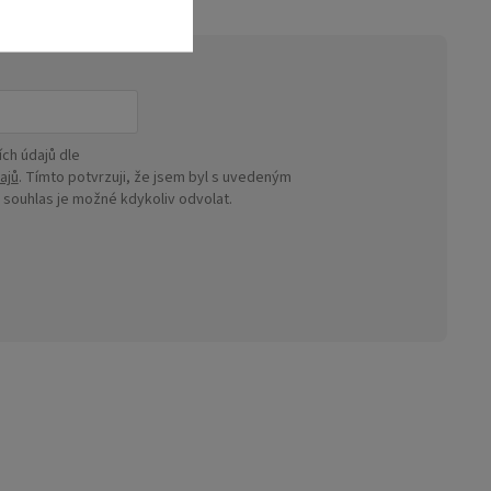
ch údajů dle
ajů
. Tímto potvrzuji, že jsem byl s uvedeným
ouhlas je možné kdykoliv odvolat.