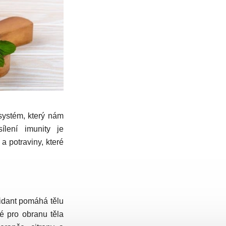
 systém, který nám
lení imunity je
a potraviny, které
xidant pomáhá tělu
vé pro obranu těla