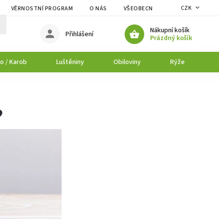
CZK
VĚRNOSTNÍ PROGRAM
O NÁS
VŠEOBECNÉ OBCHODNÍ PODMÍNK
Nákupní košík
Přihlášení
Prázdný košík
o / Karob
Luštěniny
Obiloviny
Rýže
P
?