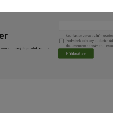
er
Souhlas se zpracováním osobní
Podmínek ochrany osobních úd
dokumentem seznámen. Tento s
formace o nových produktech na
Přihlásit se