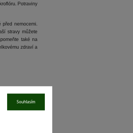
roflóru. Potraviny
ně před nemocemi.
aší stravy můžete
zapomeňte také na
celkovému zdraví a
Souhlasím
Další článek