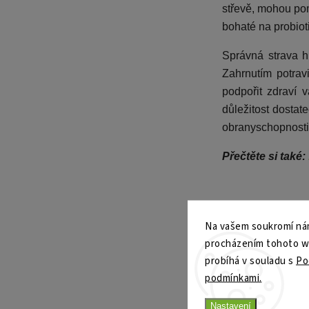
střevě, mohou pomo
bohaté na probiot
Správná strava h
Zahrnutím potrav
podpořit zdraví 
důležitost dostat
obranyschopnosti 
Přečtěte si také:
Na vašem soukromí nám
procházením tohoto web
Předchozí 
probíhá v souladu s
Po
podmínkami.
Nastavení