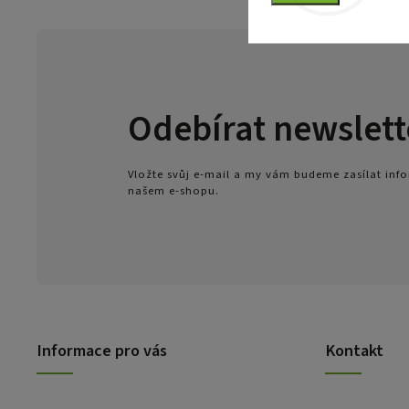
Odebírat newslett
Vložte svůj e-mail a my vám budeme zasílat in
našem e-shopu.
Informace pro vás
Kontakt