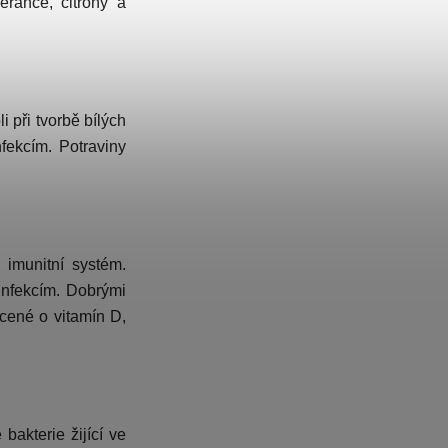
ranče, citrony a
 při tvorbě bílých
nfekcím. Potraviny
 imunitní systém.
infekcím. Dobrými
cené o vitamín D,
bakterie žijící ve