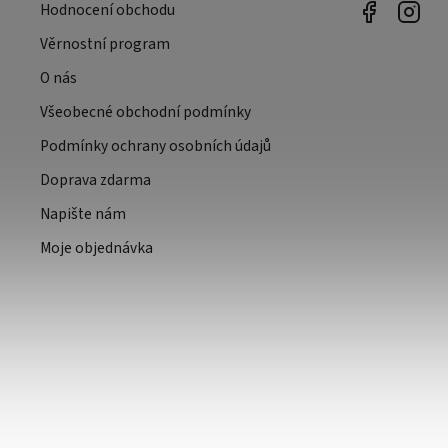
Hodnocení obchodu
Věrnostní program
O nás
Všeobecné obchodní podmínky
Podmínky ochrany osobních údajů
Doprava zdarma
Napište nám
Moje objednávka