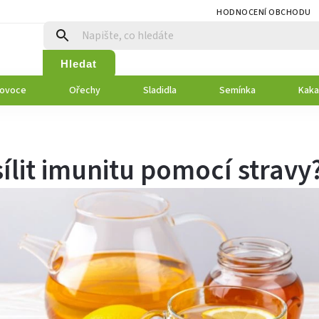
HODNOCENÍ OBCHODU
Hledat
 ovoce
Ořechy
Sladidla
Semínka
Kaka
ílit imunitu pomocí stravy