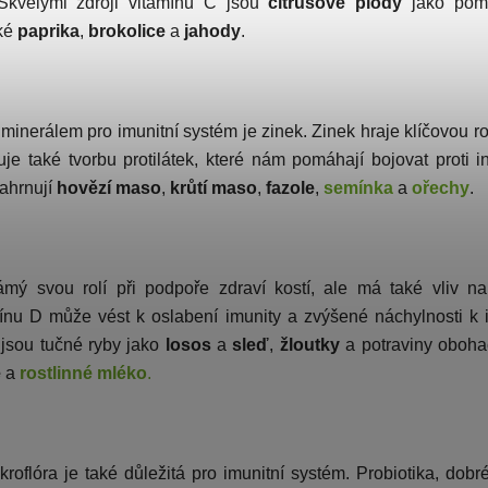
Skvělými zdroji vitamínu C jsou
citrusové plody
jako pome
aké
paprika
,
brokolice
a
jahody
.
inerálem pro imunitní systém je zinek. Zinek hraje klíčovou roli
je také tvorbu protilátek, které nám pomáhají bojovat proti i
zahrnují
hovězí maso
,
krůtí maso
,
fazole
,
semínka
a
ořechy
.
mý svou rolí při podpoře zdraví kostí, ale má také vliv na
ínu D může vést k oslabení imunity a zvýšené náchylnosti k 
 jsou tučné ryby jako
losos
a
sleď
,
žloutky
a potraviny oboha
e
a
rostlinné mléko
.
roflóra je také důležitá pro imunitní systém. Probiotika, dobré 