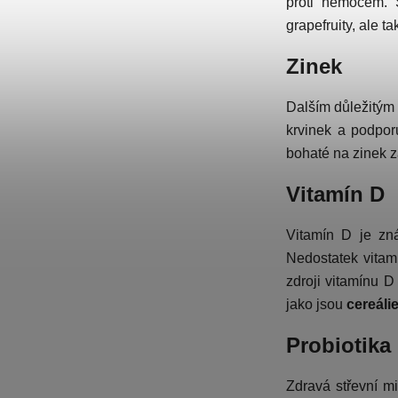
proti nemocem. 
grapefruity, ale t
Zinek
Dalším důležitým m
krvinek a podporu
bohaté na zinek 
Vitamín D
Vitamín D je zná
Nedostatek vitam
zdroji vitamínu D
jako jsou
cereáli
Probiotika
Zdravá střevní mik